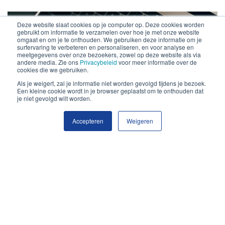
Deze website slaat cookies op je computer op. Deze cookies worden
gebruikt om informatie te verzamelen over hoe je met onze website
omgaat en om je te onthouden. We gebruiken deze informatie om je
surfervaring te verbeteren en personaliseren, en voor analyse en
meetgegevens over onze bezoekers, zowel op deze website als via
andere media. Zie ons
Privacybeleid
voor meer informatie over de
cookies die we gebruiken.
Als je weigert, zal je informatie niet worden gevolgd tijdens je bezoek.
Een kleine cookie wordt in je browser geplaatst om te onthouden dat
je niet gevolgd wilt worden.
Accepteren
Weigeren
VRIJSTELLINGEN EN AFTREKPOSTEN VOOR
ONDERNEMERS
Wanneer je onderneemt, ziet je belastingaangifte er wat
anders uit dan wanneer je in loondienst bent. Er zijn een
aantal regelingen die ondernemen nog aantrekkelijker